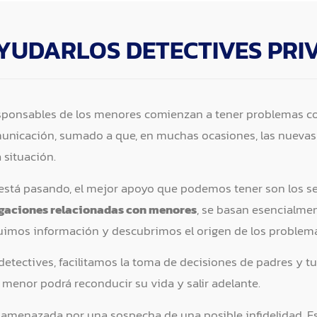
YUDARLOS DETECTIVES PRIV
sponsables de los menores comienzan a tener problemas con 
municación, sumado a que, en muchas ocasiones, las nuevas 
 situación.
tá pasando, el mejor apoyo que podemos tener son los serv
igaciones relacionadas con menores
, se basan esencialme
uimos información y descubrimos el origen de los problem
etectives, facilitamos la toma de decisiones de padres y t
 menor podrá reconducir su vida y salir adelante.
e ve amenazada por una sospecha de una posible infidelidad.