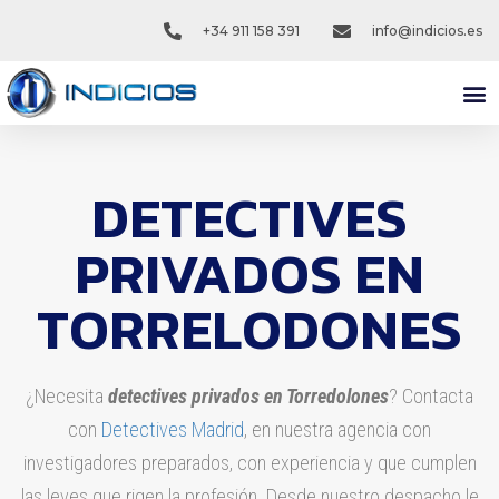
+34 911 158 391
info@indicios.es
NUEST
DETECTIVES
PRIVADOS EN
TORRELODONES
¿Necesita
detectives privados en Torredolones
? Contacta
con
Detectives Madrid
, en nuestra agencia con
investigadores preparados, con experiencia y que cumplen
las leyes que rigen la profesión. Desde nuestro despacho le